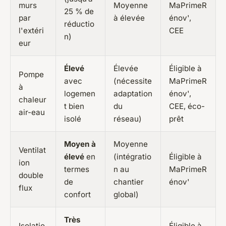
murs
Moyenne
MaPrimeR
25 % de
par
à élevée
énov',
réductio
l'extéri
CEE
n)
eur
Élevé
Élevée
Éligible à
Pompe
avec
(nécessite
MaPrimeR
à
logemen
adaptation
énov',
chaleur
t bien
du
CEE, éco-
air-eau
isolé
réseau)
prêt
Moyen à
Moyenne
Ventilat
élevé
en
(intégratio
Éligible à
ion
termes
n au
MaPrimeR
double
de
chantier
énov'
flux
confort
global)
Très
Isolatio
Éligible à