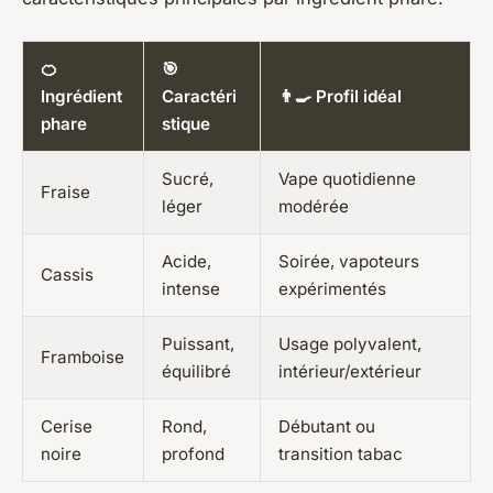
🍊
🎯
Ingrédient
Caractéri
👨‍🍳 Profil idéal
phare
stique
Sucré,
Vape quotidienne
Fraise
léger
modérée
Acide,
Soirée, vapoteurs
Cassis
intense
expérimentés
Puissant,
Usage polyvalent,
Framboise
équilibré
intérieur/extérieur
Cerise
Rond,
Débutant ou
noire
profond
transition tabac